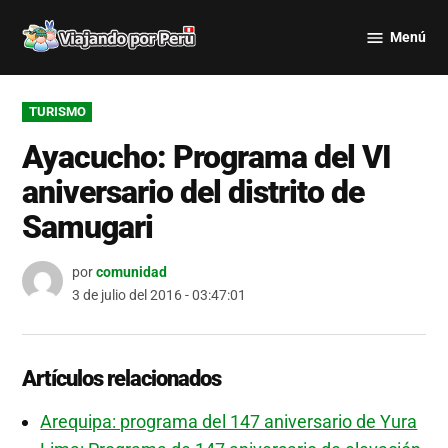
Saltar
Menú
al
Viajando
contenido
por Perú
PUBLICADO
TURISMO
EN
Ayacucho: Programa del VI
aniversario del distrito de
Samugari
por
comunidad
3 de julio del 2016 - 03:47:01
Artículos relacionados
Arequipa: programa del 147 aniversario de Yura