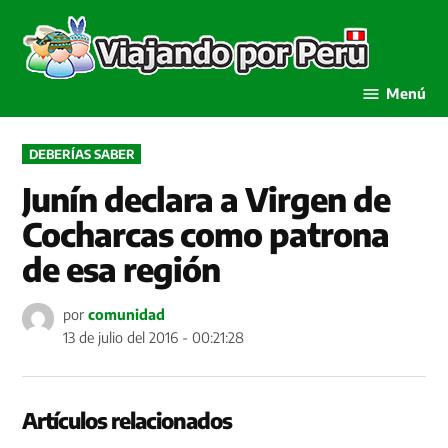
Saltar
al
Viaja
contenido
por P
Menú
PUBLICADO
DEBERÍAS SABER
EN
Junín declara a Virgen de
Cocharcas como patrona
de esa región
por
comunidad
13 de julio del 2016 - 00:21:28
Artículos relacionados