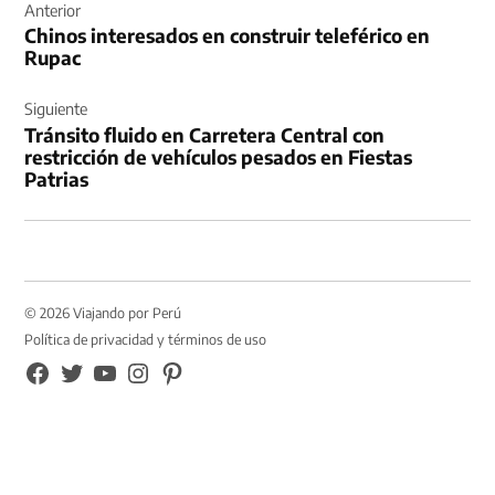
de
Anterior
Chinos interesados en construir teleférico en
entradas
Rupac
Siguiente
Tránsito fluido en Carretera Central con
restricción de vehículos pesados en Fiestas
Patrias
© 2026 Viajando por Perú
Política de privacidad y términos de uso
FB
TW
YouTube
Instagram
Pinterest