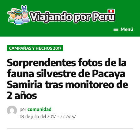
Saltar
al
Viaja
contenido
por P
Menú
PUBLICADO
CAMPAÑAS Y HECHOS 2017
EN
Sorprendentes fotos de la
fauna silvestre de Pacaya
Samiria tras monitoreo de
2 años
por
comunidad
18 de julio del 2017 - 22:24:57