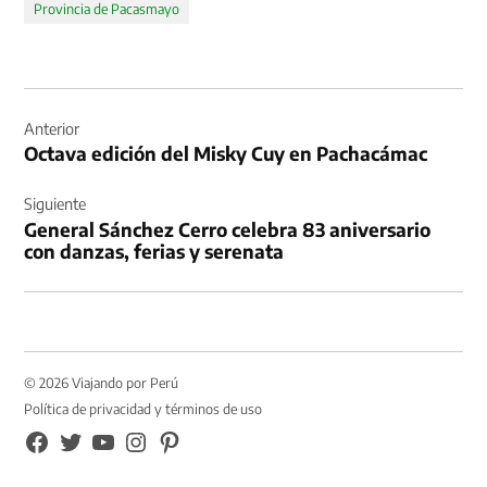
Provincia de Pacasmayo
Navegación
de
Anterior
Octava edición del Misky Cuy en Pachacámac
entradas
Siguiente
General Sánchez Cerro celebra 83 aniversario
con danzas, ferias y serenata
© 2026 Viajando por Perú
Política de privacidad y términos de uso
FB
TW
YouTube
Instagram
Pinterest