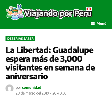
Saltar
al
Viaja
contenido
por P
Menú
PUBLICADO
DEBERÍAS SABER
EN
La Libertad: Guadalupe
espera más de 3,000
visitantes en semana de
aniversario
por
comunidad
28 de marzo del 2019 - 20:40:56