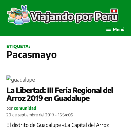
Saltar
al
contenido
Viajando por Perú
Menú
ETIQUETA:
Pacasmayo
La Libertad: III Feria Regional del
Arroz 2019 en Guadalupe
por
comunidad
20 de septiembre del 2019 - 16:34:05
El distrito de Guadalupe «La Capital del Arroz