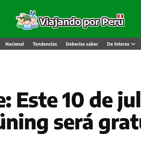
Nacional
Tendencias
Deberías saber
De Interes
Abri
men
desp
Este 10 de jul
ning será grat