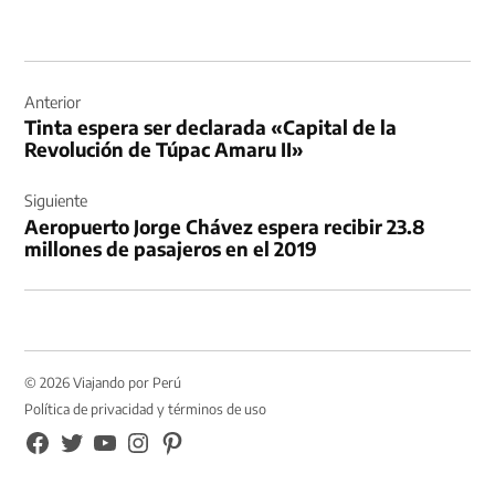
Navegación
de
Anterior
Tinta espera ser declarada «Capital de la
entradas
Revolución de Túpac Amaru II»
Siguiente
Aeropuerto Jorge Chávez espera recibir 23.8
millones de pasajeros en el 2019
© 2026 Viajando por Perú
Política de privacidad y términos de uso
FB
TW
YouTube
Instagram
Pinterest