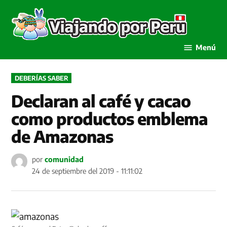
Saltar
al
Viaja
contenido
por P
Menú
PUBLICADO
DEBERÍAS SABER
EN
Declaran al café y cacao
como productos emblema
de Amazonas
por
comunidad
24 de septiembre del 2019 - 11:11:02