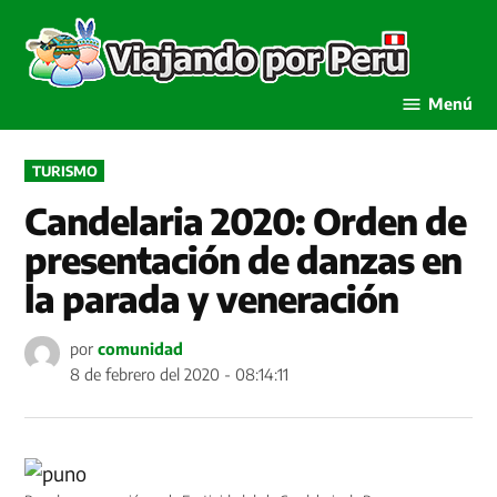
Saltar
al
Viaja
contenido
por P
Menú
PUBLICADO
TURISMO
EN
Candelaria 2020: Orden de
presentación de danzas en
la parada y veneración
por
comunidad
8 de febrero del 2020 - 08:14:11