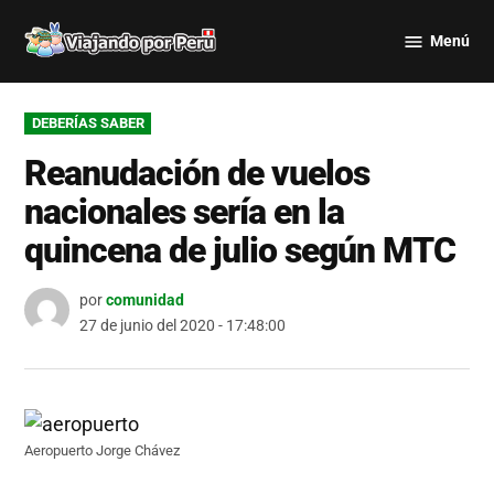
Saltar
Menú
al
Viajando
contenido
por Perú
PUBLICADO
DEBERÍAS SABER
EN
Reanudación de vuelos
nacionales sería en la
quincena de julio según MTC
por
comunidad
27 de junio del 2020 - 17:48:00
Aeropuerto Jorge Chávez