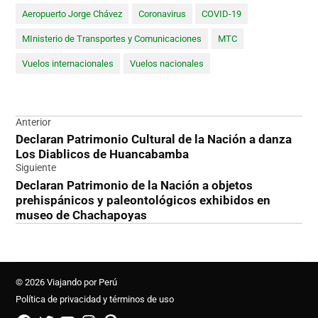
Aeropuerto Jorge Chávez
Coronavirus
COVID-19
MInisterio de Transportes y Comunicaciones
MTC
Vuelos internacionales
Vuelos nacionales
Navegación
Anterior
Declaran Patrimonio Cultural de la Nación a danza
de
Los Diablicos de Huancabamba
entradas
Siguiente
Declaran Patrimonio de la Nación a objetos
prehispánicos y paleontológicos exhibidos en
museo de Chachapoyas
© 2026 Viajando por Perú
Política de privacidad y términos de uso