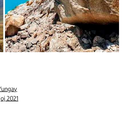
 Yungay
joj 2021