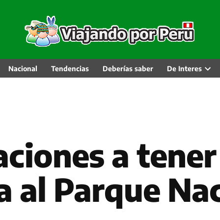
Nacional
Tendencias
Deberías saber
De Interes
Abri
men
desp
ciones a tener
ta al Parque Na