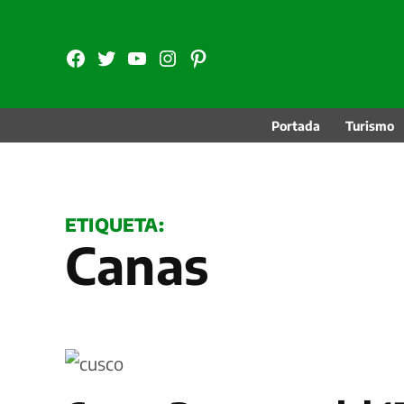
Saltar
al
FB
TW
YouTube
Instagram
Pinterest
contenido
Portada
Turismo
ETIQUETA:
Canas