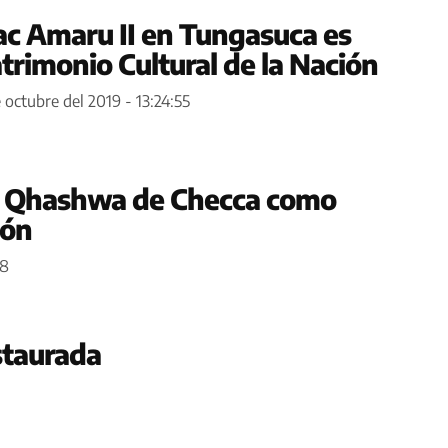
ac Amaru II en Tungasuca es
trimonio Cultural de la Nación
 octubre del 2019 - 13:24:55
ña Qhashwa de Checca como
ión
38
staurada
1