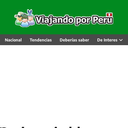
Nacional
Tendencias
Deberías saber
De Interes
Abri
men
desp