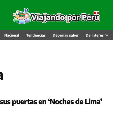
Nacional
Tendencias
Deberías saber
De Interes
Abri
men
desp
a
n sus puertas en ‘Noches de Lima’