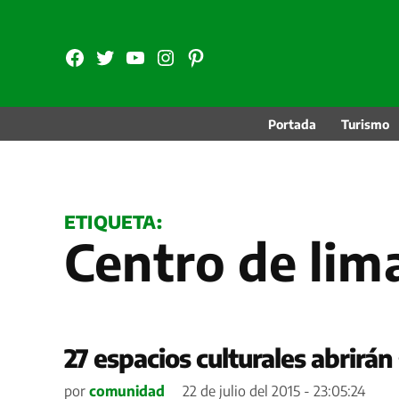
Saltar
al
FB
TW
YouTube
Instagram
Pinterest
contenido
Portada
Turismo
ETIQUETA:
Centro de lim
27 espacios culturales abrirá
por
comunidad
22 de julio del 2015 - 23:05:24