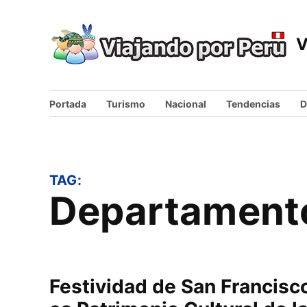
Skip
to
V
content
Portada
Turismo
Nacional
Tendencias
D
TAG:
Departament
Festividad de San Francis