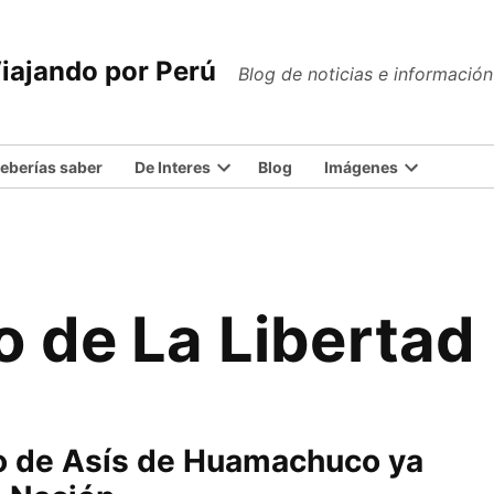
iajando por Perú
Blog de noticias e informació
eberías saber
De Interes
Blog
Imágenes
Open
Open
dropdown
dropdown
menu
menu
o de La Libertad
co de Asís de Huamachuco ya