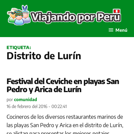
Saltar
al
contenido
Viajando por Perú
Menú
ETIQUETA:
Distrito de Lurín
Festival del Ceviche en playas San
Pedro y Arica de Lurín
por
comunidad
16 de febrero del 2016 - 00:22:41
Cocineros de los diversos restaurantes marinos de
las playas San Pedro y Arica en el distrito de Lurín,
se alistan para presentar los mejores potajes