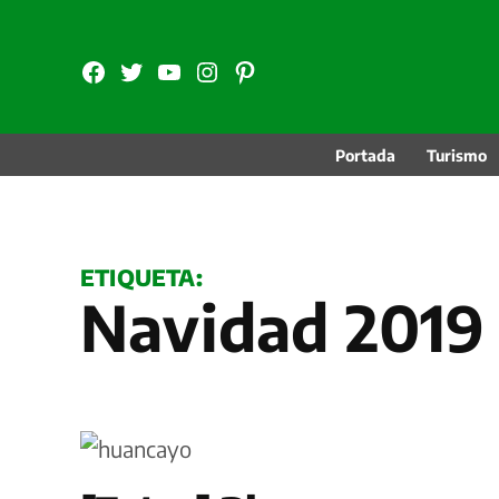
Saltar
al
FB
TW
YouTube
Instagram
Pinterest
contenido
Portada
Turismo
ETIQUETA:
Navidad 2019