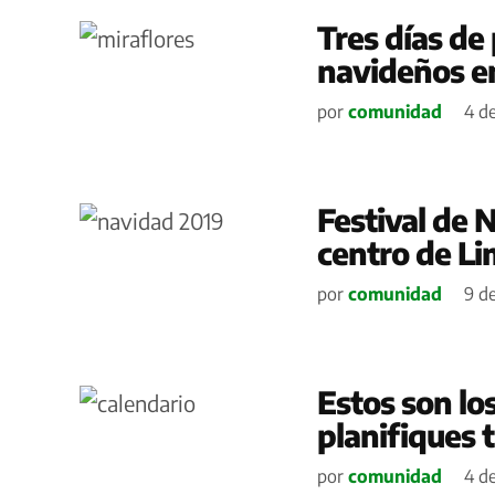
Tres días de
navideños e
por
comunidad
4 de
Festival de 
centro de L
por
comunidad
9 de
Estos son lo
planifiques t
por
comunidad
4 de