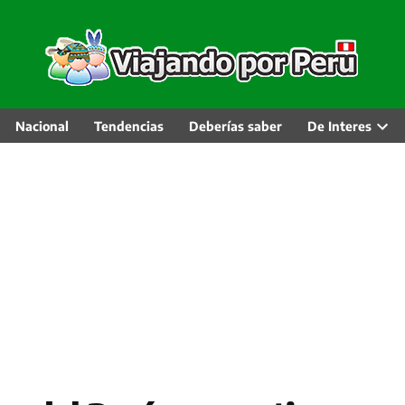
Nacional
Tendencias
Deberías saber
De Interes
Abri
men
desp