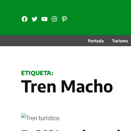
Saltar
al
FB
TW
YouTube
Instagram
Pinterest
contenido
Portada
Turismo
ETIQUETA:
Tren Macho