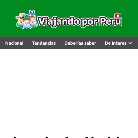
Nacional
Tendencias
Deberías saber
De Interes
Abri
men
desp