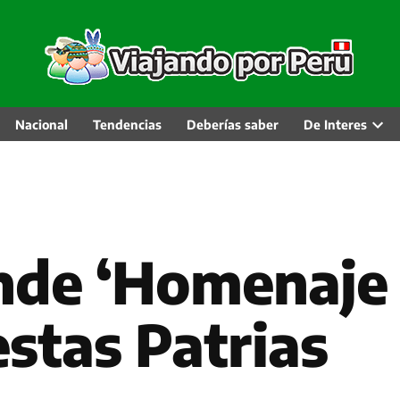
Nacional
Tendencias
Deberías saber
De Interes
Abri
men
desp
e ‘Homenaje M
estas Patrias