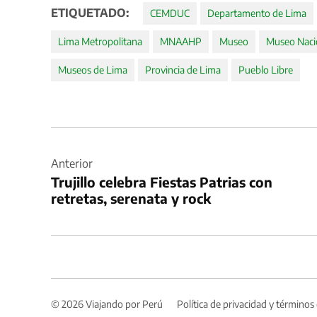
ETIQUETADO:
CEMDUC
Departamento de Lima
Lima Metropolitana
MNAAHP
Museo
Museo Nacio
Museos de Lima
Provincia de Lima
Pueblo Libre
Navegación
de
Anterior
Trujillo celebra Fiestas Patrias con
entradas
retretas, serenata y rock
© 2026 Viajando por Perú
Política de privacidad y términos