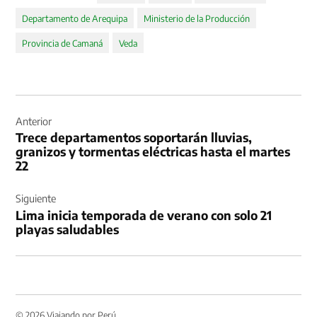
Departamento de Arequipa
Ministerio de la Producción
Provincia de Camaná
Veda
Navegación
de
Anterior
Trece departamentos soportarán lluvias,
entradas
granizos y tormentas eléctricas hasta el martes
22
Siguiente
Lima inicia temporada de verano con solo 21
playas saludables
© 2026 Viajando por Perú