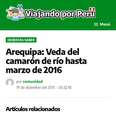
Saltar
al
Viaja
contenido
por P
Menú
PUBLICADO
DEBERÍAS SABER
EN
Arequipa: Veda del
camarón de río hasta
marzo de 2016
por
comunidad
19 de diciembre del 2015 - 05:32:18
Artículos relacionados