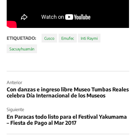
ETIQUETADO:
Cusco
Emufec
Inti Raymi
Sacsayhuamán
Navegación
de
Anterior
Con danzas e ingreso libre Museo Tumbas Reales
entradas
celebra Día Internacional de los Museos
Siguiente
En Paracas todo listo para el Festival Yakumama
– Fiesta de Pago al Mar 2017