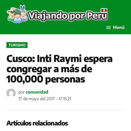
Saltar
al
Viaja
contenido
por P
Menú
PUBLICADO
TURISMO
EN
Cusco: Inti Raymi espera
congregar a más de
100,000 personas
por
comunidad
17 de mayo del 2017 - 17:15:21
Artículos relacionados