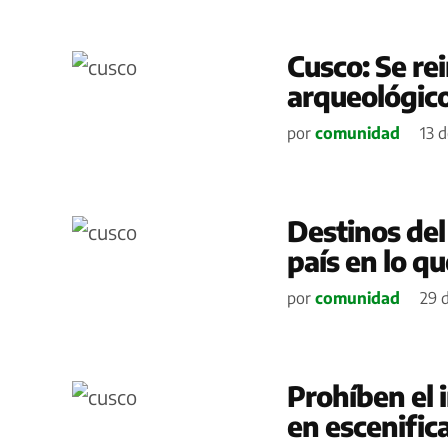
Cusco: Se rein
arqueológico
por
comunidad
13 d
Destinos del
país en lo qu
por
comunidad
29 
Prohíben el 
en escenific