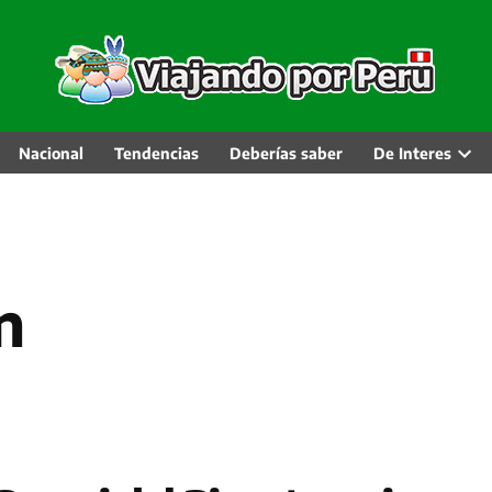
Nacional
Tendencias
Deberías saber
De Interes
Abri
men
desp
n