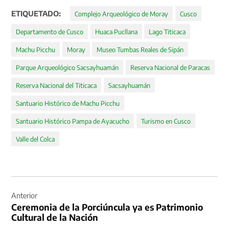
ETIQUETADO:
Complejo Arqueológico de Moray
Cusco
Departamento de Cusco
Huaca Pucllana
Lago Titicaca
Machu Picchu
Moray
Museo Tumbas Reales de Sipán
Parque Arqueológico Sacsayhuamán
Reserva Nacional de Paracas
Reserva Nacional del Titicaca
Sacsayhuamán
Santuario Histórico de Machu Picchu
Santuario Histórico Pampa de Ayacucho
Turismo en Cusco
Valle del Colca
Navegación
de
Anterior
Ceremonia de la Porciúncula ya es Patrimonio
entradas
Cultural de la Nación