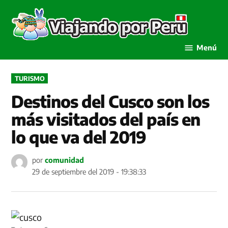
Saltar
al
Viaja
contenido
por P
Menú
PUBLICADO
TURISMO
EN
Destinos del Cusco son los
más visitados del país en
lo que va del 2019
por
comunidad
29 de septiembre del 2019 - 19:38:33