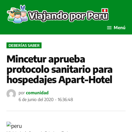
Saltar
al
Viaja
contenido
por P
Menú
PUBLICADO
DEBERÍAS SABER
EN
Mincetur aprueba
protocolo sanitario para
hospedajes Apart-Hotel
por
comunidad
6 de junio del 2020 - 16:36:48