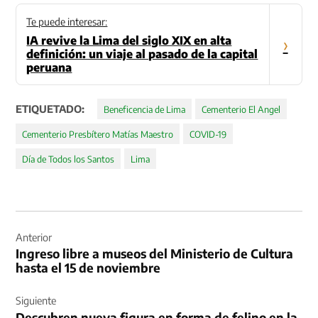
Te puede interesar:
IA revive la Lima del siglo XIX en alta
›
definición: un viaje al pasado de la capital
peruana
ETIQUETADO:
Beneficencia de Lima
Cementerio El Angel
Cementerio Presbítero Matías Maestro
COVID-19
Día de Todos los Santos
Lima
Navegación
de
Anterior
Ingreso libre a museos del Ministerio de Cultura
entradas
hasta el 15 de noviembre
Siguiente
Descubren nueva figura en forma de felino en la