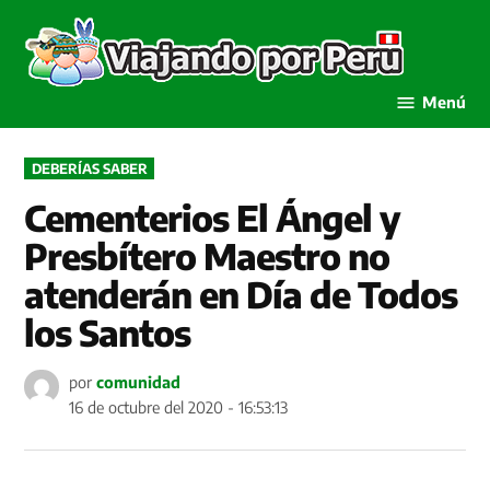
Saltar
al
Viaja
contenido
por P
Menú
PUBLICADO
DEBERÍAS SABER
EN
Cementerios El Ángel y
Presbítero Maestro no
atenderán en Día de Todos
los Santos
por
comunidad
16 de octubre del 2020 - 16:53:13