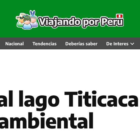
Nacional
Tendencias
Deberías saber
De Interes
Abri
men
desp
al lago Titicaca
ambiental