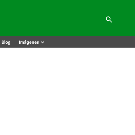
Abrir
Viajando por Perú
búsqueda
Blog de noticias e información sobre turismo
Blog
Imágenes
r
Abrir
ú
menú
legable
desplegable