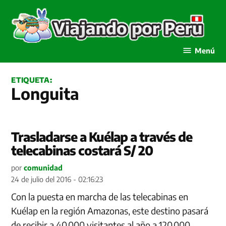
Saltar
al
contenido
Viajando por Perú
Menú
ETIQUETA:
Longuita
Trasladarse a Kuélap a través de
telecabinas costará S/ 20
por
comunidad
24 de julio del 2016 - 02:16:23
Con la puesta en marcha de las telecabinas en
Kuélap en la región Amazonas, este destino pasará
de recibir a 40,000 visitantes al año a 120,000,