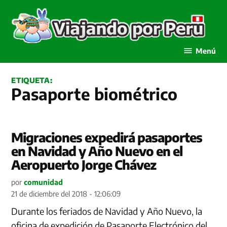
Saltar
al
contenido
Viajando por Perú
Menú
ETIQUETA:
Pasaporte biométrico
Migraciones expedirá pasaportes
en Navidad y Año Nuevo en el
Aeropuerto Jorge Chávez
por
comunidad
21 de diciembre del 2018 - 12:06:09
Durante los feriados de Navidad y Año Nuevo, la
oficina de expedición de Pasaporte Electrónico del