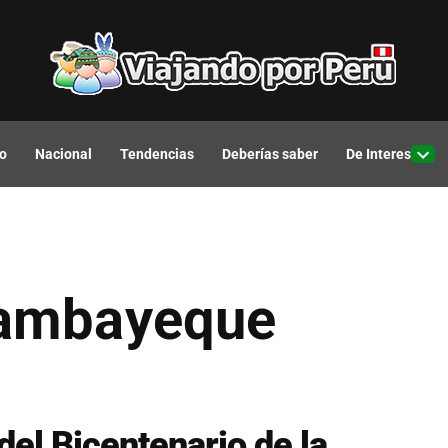
o
Nacional
Tendencias
Deberías saber
De Interes
Open
drop
men
Lambayeque
el Bicentenario de la