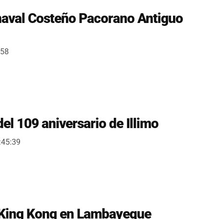
rnaval Costeño Pacorano Antiguo
:58
l 109 aniversario de Illimo
:45:39
el King Kong en Lambayeque