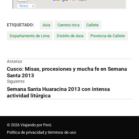
ETIQUETADO:
Asia
Camino Inca
Cañete
Departamento de Lima
Distrito de Asia
Provincia de Cañete
Navegación
Anterior
Cusco: Misas, procesiones y mucha fe en Semana
de
Santa 2013
entradas
Siguiente
Semana Santa Huaracina 2013 con intensa
actividad litúrgica
© 2026 Viajando por Perú
Política de privacidad y términos de uso