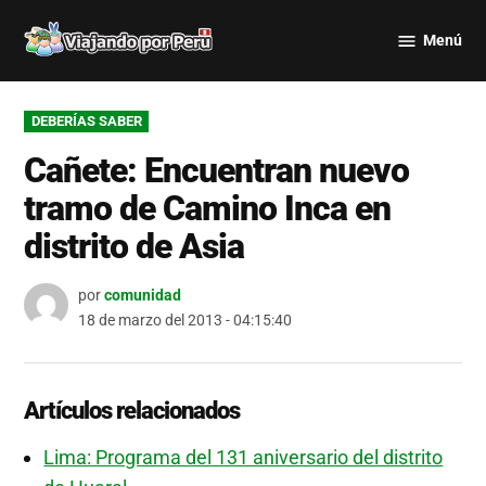
Saltar
Menú
al
Viajando
contenido
por Perú
PUBLICADO
DEBERÍAS SABER
EN
Cañete: Encuentran nuevo
tramo de Camino Inca en
distrito de Asia
por
comunidad
18 de marzo del 2013 - 04:15:40
Artículos relacionados
Lima: Programa del 131 aniversario del distrito