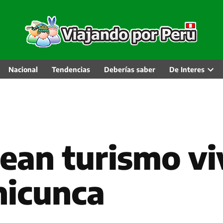
Nacional
Tendencias
Deberías saber
De Interes
Abri
men
desp
ean turismo vi
nicunca