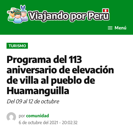
Saltar
al
Viaja
contenido
por P
Menú
PUBLICADO
TURISMO
EN
Programa del 113
aniversario de elevación
de villa al pueblo de
Huamanguilla
Del 09 al 12 de octubre
por
comunidad
6 de octubre del 2021 - 20:02:32