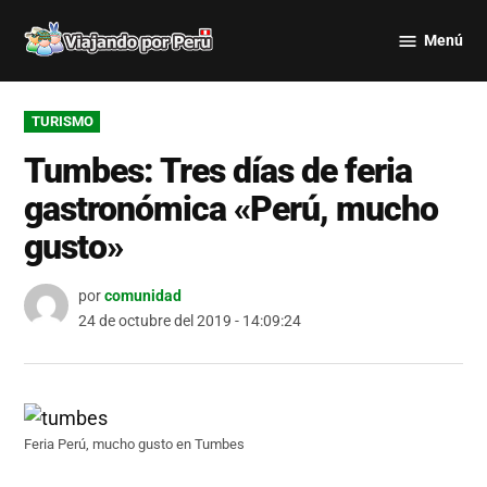
Saltar
Menú
al
Viajando
contenido
por Perú
PUBLICADO
TURISMO
EN
Tumbes: Tres días de feria
gastronómica «Perú, mucho
gusto»
por
comunidad
24 de octubre del 2019 - 14:09:24
Feria Perú, mucho gusto en Tumbes