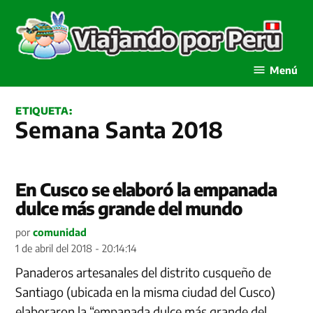
Saltar
al
contenido
Viajando por Perú
Menú
ETIQUETA:
Semana Santa 2018
En Cusco se elaboró la empanada
dulce más grande del mundo
por
comunidad
1 de abril del 2018 - 20:14:14
Panaderos artesanales del distrito cusqueño de
Santiago (ubicada en la misma ciudad del Cusco)
elaboraron la “empanada dulce más grande del