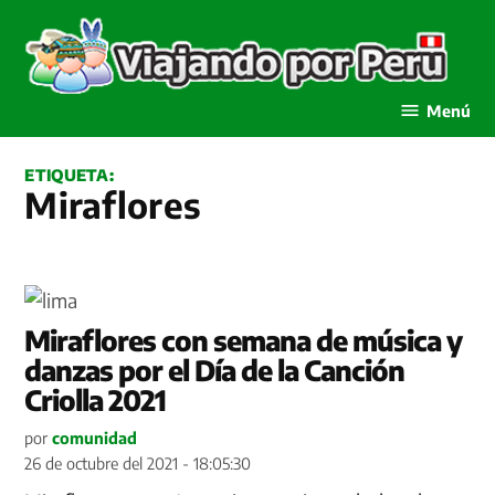
Saltar
al
contenido
Viajando por Perú
Menú
ETIQUETA:
Miraflores
Miraflores con semana de música y
danzas por el Día de la Canción
Criolla 2021
por
comunidad
26 de octubre del 2021 - 18:05:30