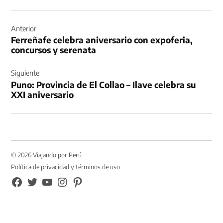
Navegación
de
Anterior
Ferreñafe celebra aniversario con expoferia,
entradas
concursos y serenata
Siguiente
Puno: Provincia de El Collao – Ilave celebra su
XXI aniversario
© 2026 Viajando por Perú
Política de privacidad y términos de uso
FB
TW
YouTube
Instagram
Pinterest