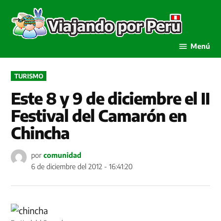
Saltar
al
Viaja
contenido
por P
Menú
PUBLICADO
TURISMO
EN
Este 8 y 9 de diciembre el II
Festival del Camarón en
Chincha
por
comunidad
6 de diciembre del 2012 - 16:41:20